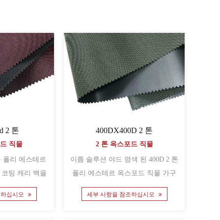
d 2 톤
400DX400D 2 톤
포드 직물
2 톤 옥스포드 직물
이름 솔루션 야드 염색 된 400D 2 톤
 코팅 캐리 백을
폴리 에스테르 옥스포드 직물 가구
......
커버 용 PE 코팅 ......
조하십시오
세부 사항을 참조하십시오