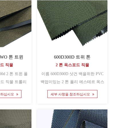
1TWO 톤 트윈
600D300D 트위 톤
포드 직물
2 톤 옥스포드 직물
이름 600D300D 샷건 백을위한 PVC
드 직물 트롤리
백업이있는 2 톤 폴리 에스테르 옥스
백을위한 ......
포드 직물 ......
조하십시오
세부 사항을 참조하십시오