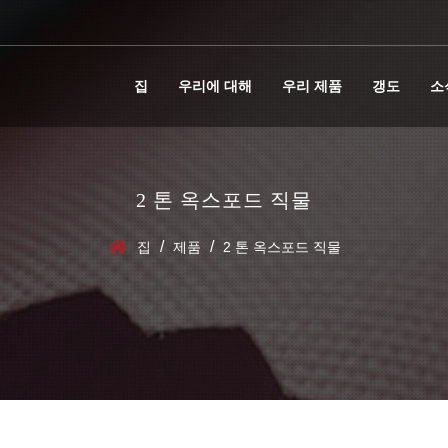
집
우리에 대해
우리 제품
갱도
소
2 톤 옥스포드 직물
/
/
집
제품
2 톤 옥스포드 직물